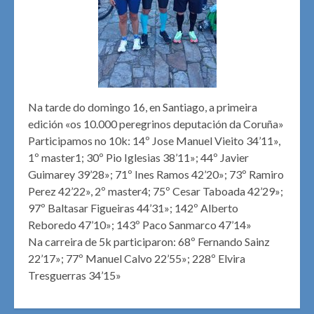
Na tarde do domingo 16, en Santiago, a primeira
edición «os 10.000 peregrinos deputación da Coruña»
Participamos no 10k: 14º Jose Manuel Vieito 34’11»,
1º master1; 30º Pio Iglesias 38’11»; 44º Javier
Guimarey 39’28»; 71º Ines Ramos 42’20»; 73º Ramiro
Perez 42’22», 2º master4; 75º Cesar Taboada 42’29»;
97º Baltasar Figueiras 44’31»; 142º Alberto
Reboredo 47’10»; 143º Paco Sanmarco 47’14»
Na carreira de 5k participaron: 68º Fernando Sainz
22’17»; 77º Manuel Calvo 22’55»; 228º Elvira
Tresguerras 34’15»