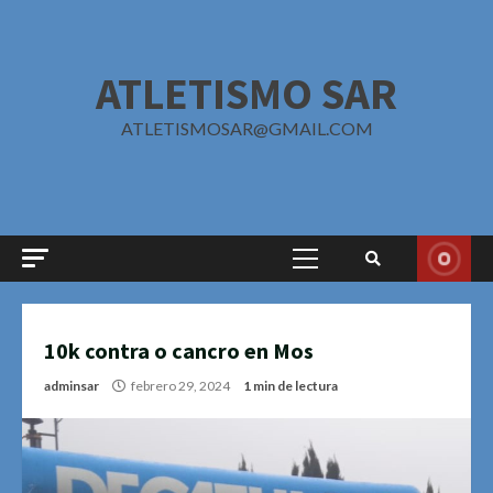
Saltar
al
contenido
ATLETISMO SAR
ATLETISMOSAR@GMAIL.COM
Menú
principal
10k contra o cancro en Mos
adminsar
febrero 29, 2024
1 min de lectura