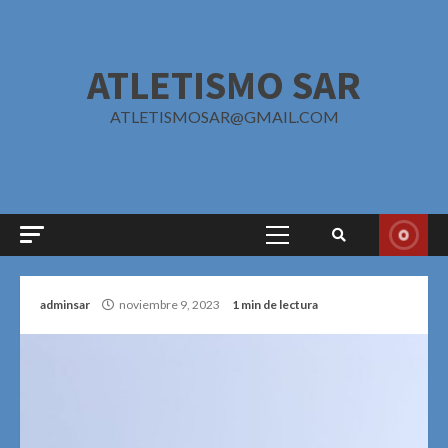
Saltar
al
contenido
ATLETISMO SAR
ATLETISMOSAR@GMAIL.COM
Menú
principal
adminsar
noviembre 9, 2023
1 min de lectura