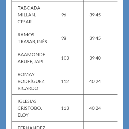
TABOADA
MAS
MILLAN,
96
39:45
M (1
CESAR
RAMOS
98
39:45
SENI
TRASAR, INÉS
BAAMONDE
MAS
103
39:48
ARUFE, JAPI
M (3
ROMAY
MAS
RODRÍGUEZ,
112
40:24
M (2
RICARDO
IGLESIAS
MAS
CRISTOBO,
113
40:24
M (1
ELOY
FERNANDEZ