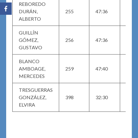
REBOREDO
SEN
DURÁN,
255
47:36
(29)
ALBERTO
GUILLÍN
MAS
GÓMEZ,
256
47:36
M (9
GUSTAVO
BLANCO
MAST
AMBOAGE,
259
47:40
(1)
MERCEDES
TRESGUERRAS
MAST
GONZÁLEZ,
398
32:30
(3)
ELVIRA