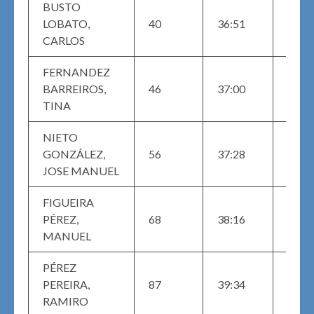
BUSTO
MAS
LOBATO,
40
36:51
M (3)
CARLOS
FERNANDEZ
MAST
BARREIROS,
46
37:00
(NA)
TINA
NIETO
MAS
GONZÁLEZ,
56
37:28
M (4)
JOSE MANUEL
FIGUEIRA
MAS
PÉREZ,
68
38:16
M (8)
MANUEL
PÉREZ
MAS
PEREIRA,
87
39:34
M (1)
RAMIRO