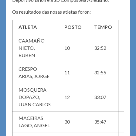
Os resultados das nosas atletas foron:
ATLETA
POSTO
TEMPO
CAT
CAAMAÑO
MAS
NIETO,
10
32:52
M (2)
RUBEN
CRESPO
MAS
11
32:55
ARIAS, JORGE
M (1)
MOSQUERA
MAS
DOPAZO,
12
33:07
M (3)
JUAN CARLOS
MACEIRAS
MAS
30
35:47
LAGO, ANGEL
M (9)