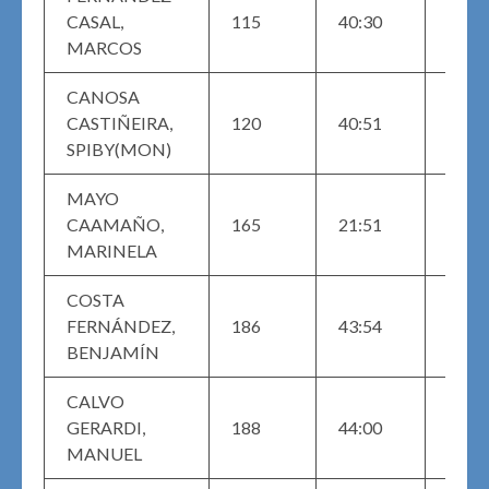
MAS
CASAL,
115
40:30
M (2
MARCOS
CANOSA
MAS
CASTIÑEIRA,
120
40:51
M (1
SPIBY(MON)
MAYO
MAST
CAAMAÑO,
165
21:51
(2)
MARINELA
COSTA
MAS
FERNÁNDEZ,
186
43:54
M (3
BENJAMÍN
CALVO
MAS
GERARDI,
188
44:00
M (8)
MANUEL