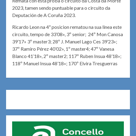
Remata con esta proba o circuito da Costa da Morte
2023, tamen sendo puntuable para o circuito da
Deputación de A Coruña 2023.
Ricardo Leon na 4ª posicion rematou na sua linea este
circuito, tempo de 33’08», 3º senior; 24º Mon Canosa
39’17» 3º master3; 28º J. Manuel Lago Ces 39’23»;
37º Ramiro Pérez 40’02», 1º master4; 47º Vanesa
Blanco 41’18», 2º master2; 117º Ruben Insua 48’18»;
118º Manuel Insua 48’18»; 170º Elvira Tresguerras