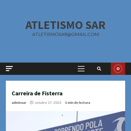
Saltar
al
contenido
ATLETISMO SAR
ATLETISMOSAR@GMAIL.COM
Menú
principal
Carreira de Fisterra
adminsar
octubre 17, 2023
1 min de lectura