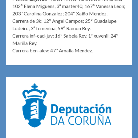
102º Elena Miguens, 3ª master40; 167º Vanessa Leon;
203º Carolina Gonzalez; 204º Xaiño Mendez.
Carrera de 3k: 12º Angel Campos; 25º Guadalupe
Lodeiro, 3ª femenina; 59º Ramon Rey.
Carrera inf-cad-juv: 16º Sabela Rey, 1ª xuvenil; 24º
Mariña Rey.
Carrera ben-alev: 47º Amalia Mendez.