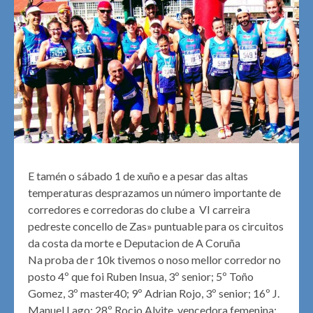
E tamén o sábado 1 de xuño e a pesar das altas
temperaturas desprazamos un número importante de
corredores e corredoras do clube a VI carreira
pedreste concello de Zas» puntuable para os circuitos
da costa da morte e Deputacion de A Coruña
Na proba de r 10k tivemos o noso mellor corredor no
posto 4º que foi Ruben Insua, 3º senior; 5º Toño
Gomez, 3º master40; 9º Adrian Rojo, 3º senior; 16º J.
Manuel Lago; 28º Rocio Alvite, vencedora femenina;