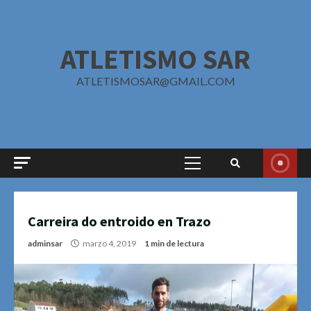
Saltar
al
contenido
ATLETISMO SAR
ATLETISMOSAR@GMAIL.COM
Menú
principal
Carreira do entroido en Trazo
adminsar
marzo 4, 2019
1 min de lectura