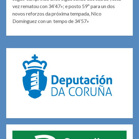
vez rematou con 34’47»; e posto 59º para un dos
novos reforzos da próxima tempada, Nico
Domínguez con un tempo de 34’57»