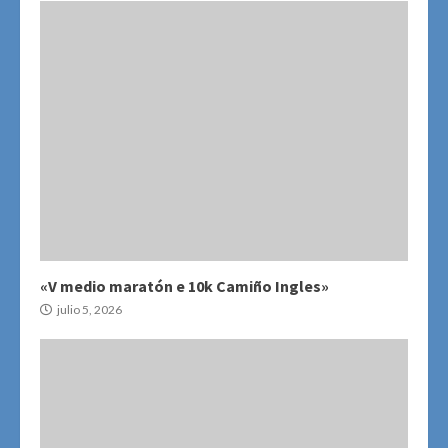
«V medio maratón e 10k Camiño Ingles»
julio 5, 2026