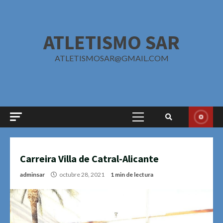
Saltar
al
contenido
ATLETISMO SAR
ATLETISMOSAR@GMAIL.COM
Menú
principal
Carreira Villa de Catral-Alicante
adminsar
octubre 28, 2021
1 min de lectura