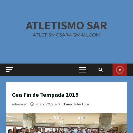
Saltar
al
contenido
ATLETISMO SAR
ATLETISMOSAR@GMAIL.COM
Menú
principal
Cea Fin de Tempada 2019
adminsar
enero 20, 2020
1 min de lectura