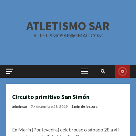
Saltar
al
contenido
ATLETISMO SAR
ATLETISMOSAR@GMAIL.COM
Menú
principal
Circuito primitivo San Simón
adminsar
diciembre 28, 2019
1 min de lectura
En Marín (Pontevedra) celebrouse o sábado 28 a «II