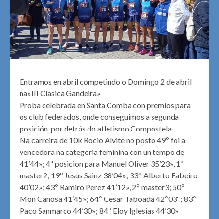
Entramos en abril competindo o Domingo 2 de abril
na»III Clasica Gandeira»
Proba celebrada en Santa Comba con premios para
os club federados, onde conseguimos a segunda
posición, por detrás do atletismo Compostela.
Na carreira de 10k Rocio Alvite no posto 49º foi a
vencedora na categoria feminina con un tempo de
41’44»; 4ª posicion para Manuel Oliver 35’23», 1º
master2; 19º Jesus Sainz 38’04»; 33º Alberto Fabeiro
40’02»; 43º Ramiro Perez 41’12», 2º master3; 50º
Mon Canosa 41’45»; 64º Cesar Taboada 42º03″; 83º
Paco Sanmarco 44’30»; 84º Eloy Iglesias 44’30»