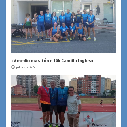
«V medio maratón e 10k Camiño Ingles»
julio 5, 2026