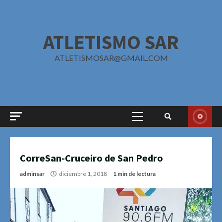
Saltar
al
contenido
ATLETISMO SAR
ATLETISMOSAR@GMAIL.COM
Menú
principal
CorreSan-Cruceiro de San Pedro
adminsar
diciembre 1, 2018
1 min de lectura