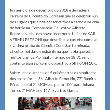
Primeiro día de decembro do 2018 e derradeira
carreira do Circuito do Corresan que se celebrou nun
dos lugares que ainda conserva toda a esencia da vida
de barrio na Compostela. E ali estivo Alberto
Reboredo unha das novas incorpora-1cións do SAR-
VERMU PETRONI que describeu a carreira como a:
» Ultima proba do Circuito CorreSan terminada,
circuito moi duro e exixente na que había que subir
moitos tramos. Ao final un tempo de 18:31 e moi
contento agora próximo obxectivo a SIN-SON 10K.
Sobre unha distancia de 5 quilómetros os resultados
dos nosos foron: 56º Alberto Reborido, 77º Ramiro
Pérez que foi 2º MCM, no posto 100º para Johana
Torres 2ª MAF e no 167º Evaristo García