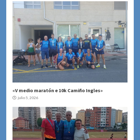
«V medio maratón e 10k Camiño Ingles»
julio 5, 2026