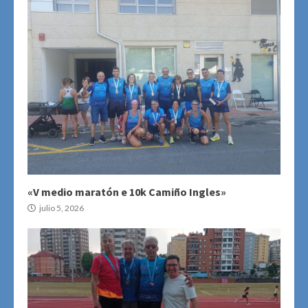
«V medio maratón e 10k Camiño Ingles»
julio 5, 2026