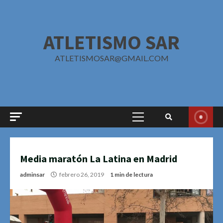
Saltar
al
contenido
ATLETISMO SAR
ATLETISMOSAR@GMAIL.COM
Menú
principal
Media maratón La Latina en Madrid
adminsar
febrero 26, 2019
1 min de lectura