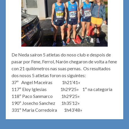
De Neda saíron 5 atletas do noso club e despois de
pasar por Fene, Ferrol, Narón chegaron de volta a fene
con 21 quilómetros nas suas pernas. Os resultados
dos nosos 5 atletas foron os siguintes:
37º Angel Maceiras 1h21’41»
117º Eloy Iglesias 1h29’25» 1º na categoria
118º Paco Sanmarco 1h29’25»
190º Josecho Sanchez 1h35’12»
331º Maria Corredoira 1h43’48»