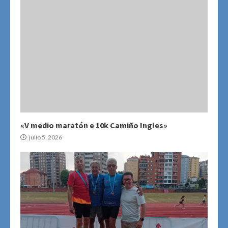
«V medio maratón e 10k Camiño Ingles»
julio 5, 2026