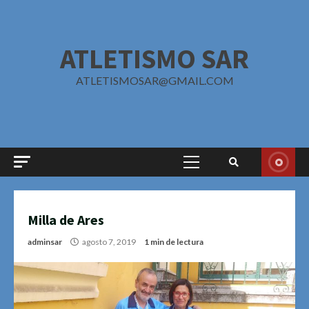
Saltar
al
contenido
ATLETISMO SAR
ATLETISMOSAR@GMAIL.COM
Menú
principal
Milla de Ares
adminsar
agosto 7, 2019
1 min de lectura