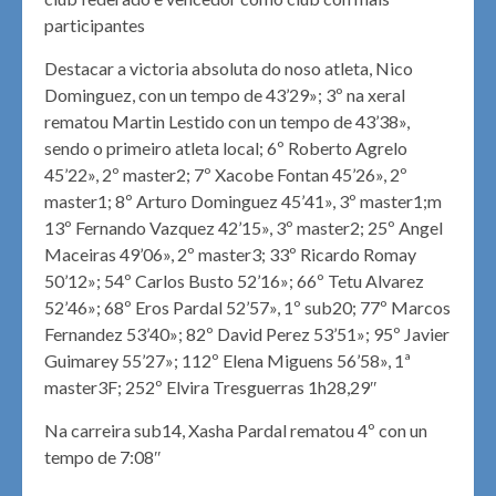
participantes
Destacar a victoria absoluta do noso atleta, Nico
Dominguez, con un tempo de 43’29»; 3º na xeral
rematou Martin Lestido con un tempo de 43’38»,
sendo o primeiro atleta local; 6º Roberto Agrelo
45’22», 2º master2; 7º Xacobe Fontan 45’26», 2º
master1; 8º Arturo Dominguez 45’41», 3º master1;m
13º Fernando Vazquez 42’15», 3º master2; 25º Angel
Maceiras 49’06», 2º master3; 33º Ricardo Romay
50’12»; 54º Carlos Busto 52’16»; 66º Tetu Alvarez
52’46»; 68º Eros Pardal 52’57», 1º sub20; 77º Marcos
Fernandez 53’40»; 82º David Perez 53’51»; 95º Javier
Guimarey 55’27»; 112º Elena Miguens 56’58», 1ª
master3F; 252º Elvira Tresguerras 1h28,29″
Na carreira sub14, Xasha Pardal rematou 4º con un
tempo de 7:08″