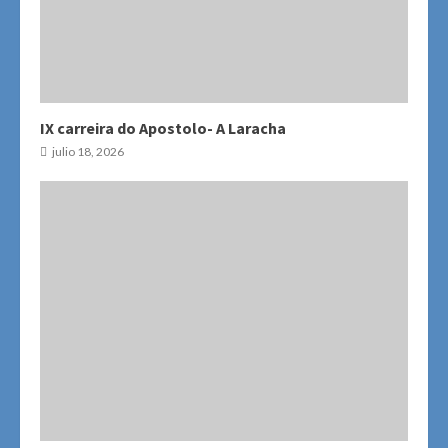
IX carreira do Apostolo- A Laracha
julio 18, 2026