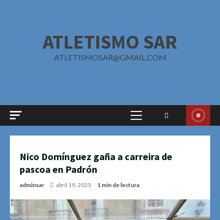
Saltar
al
contenido
ATLETISMO SAR
ATLETISMOSAR@GMAIL.COM
Menú
principal
Nico Domínguez gaña a carreira de
pascoa en Padrón
adminsar
abril 19, 2025
1 min de lectura