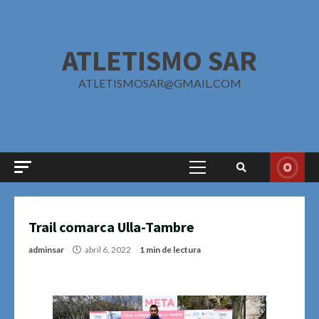
Saltar
al
contenido
ATLETISMO SAR
ATLETISMOSAR@GMAIL.COM
Menú
principal
Trail comarca Ulla-Tambre
adminsar
abril 6, 2022
1 min de lectura