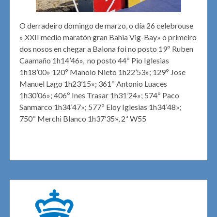
O derradeiro domingo de marzo, o día 26 celebrouse
» XXII medio maratón gran Bahia Vig-Bay» o primeiro
dos nosos en chegar a Baiona foi no posto 19º Ruben
Caamaño 1h14’46», no posto 44º Pio Iglesias
1h18’00» 120º Manolo Nieto 1h22’53»; 129º Jose
Manuel Lago 1h23’15»; 361º Antonio Luaces
1h30’06»; 406º Ines Trasar 1h31’24»; 574º Paco
Sanmarco 1h34’47»; 577º Eloy Iglesias 1h34’48»;
750º Merchi Blanco 1h37’35», 2ª W55