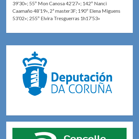
39’30»; 55º Mon Canosa 42’27»; 142º Nanci
Caamaño 48’19», 2ª master3F; 190º Elena Miguens
53’02»; 255º Elvira Tresguerras 1h17’53»