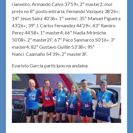
rianxeiro, Armando Calvo 37’59», 2º master2; moi
preto no 8º posto entraria, Fernando Vazquez 38’26»;
14º Jesus Sainz 40’36», 1º senior; 35º Manuel Figueira
43’26»; 39º J. Carlos Fernandez 44’29»; 43º Ramiro
Perez 44’58», 1º master4; 66º Nadia Mrimiche
50’08», 2ª master2F; 67º Paco Sanmarco 50’16», 3ª
master4; 82º Gustavo Guillin 53’38»; 95º
Nanci Caamaño 54’39», 2º master3F.
Evaristo Garcia participou na andaina.