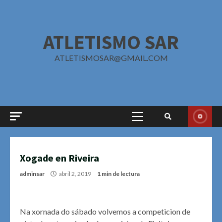
Saltar
al
contenido
ATLETISMO SAR
ATLETISMOSAR@GMAIL.COM
Menú
principal
Xogade en Riveira
adminsar
abril 2, 2019
1 min de lectura
Na xornada do sábado volvemos a competicion de