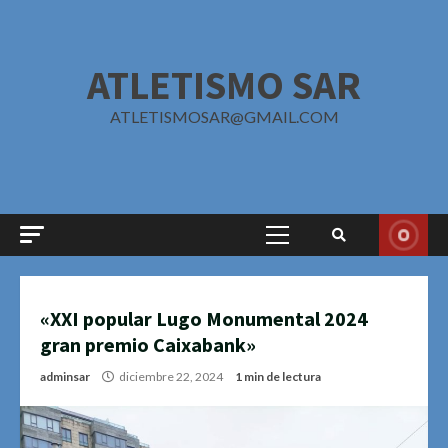
Saltar
al
contenido
ATLETISMO SAR
ATLETISMOSAR@GMAIL.COM
Menú
principal
«XXI popular Lugo Monumental 2024
gran premio Caixabank»
adminsar
diciembre 22, 2024
1 min de lectura