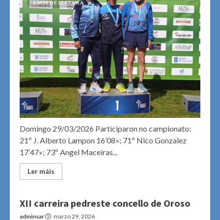
1 MIN DE LECTURA
Domingo 29/03/2026 Participaron no campionato:
21º J. Alberto Lampon 16’08»; 71º Nico Gonzalez
17’47»; 73º Angel Maceiras...
Ler máis
XII carreira pedreste concello de Oroso
adminsar
marzo 29, 2026