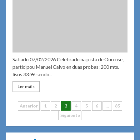
Sabado 07/02/2026 Celebrado na pista de Ourense,
participou Manuel Calvo en duas probas: 200 mts.
lisos 33:96 sendo...
Ler máis
Navegación
Anterior
1
2
3
4
5
6
…
85
Siguiente
de
entradas