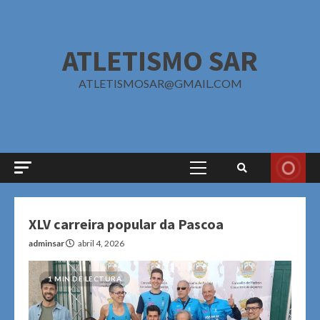
Saltar
al
contenido
ATLETISMO SAR
ATLETISMOSAR@GMAIL.COM
Menú
principal
XLV carreira popular da Pascoa
adminsar
abril 4, 2026
1 MIN DE LECTURA