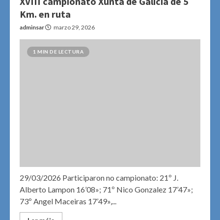
XVIII campionato Xunta de Galicia de 5
Km. en ruta
adminsar
marzo 29, 2026
1 MIN DE LECTURA
29/03/2026 Participaron no campionato: 21º J.
Alberto Lampon 16’08»; 71º Nico Gonzalez 17’47»;
73º Angel Maceiras 17’49»,...